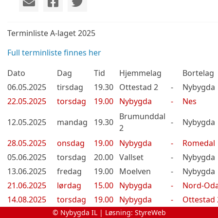
Terminliste A-laget 2025
Full terminliste finnes her
Dato
Dag
Tid
Hjemmelag
Bortelag
06.05.2025
tirsdag
19.30
Ottestad 2
-
Nybygda
22.05.2025
torsdag
19.00
Nybygda
-
Nes
Brumunddal
12.05.2025
mandag
19.30
-
Nybygda
2
28.05.2025
onsdag
19.00
Nybygda
-
Romedal
05.06.2025
torsdag
20.00
Vallset
-
Nybygda
13.06.2025
fredag
19.00
Moelven
-
Nybygda
21.06.2025
lørdag
15.00
Nybygda
-
Nord-Oda
14.08.2025
torsdag
19.00
Nybygda
-
Ottestad 
© Nybygda IL | Løsning:
StyreWeb
21.08.2025
torsdag
19.30
Nes
-
Nybygda