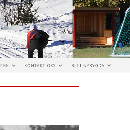
RIKK
KONTAKT OSS
BLI I NYBYGDA
TTING NYBYGDA FOLKETELLINGA 1900
KONTAKT NIL
STIER I NYBYGDA
AKK
STYRET
BLI' I NYBYGDA
VEA
STYRET
UMSÆTEREN
BYGDA NYBYGDA