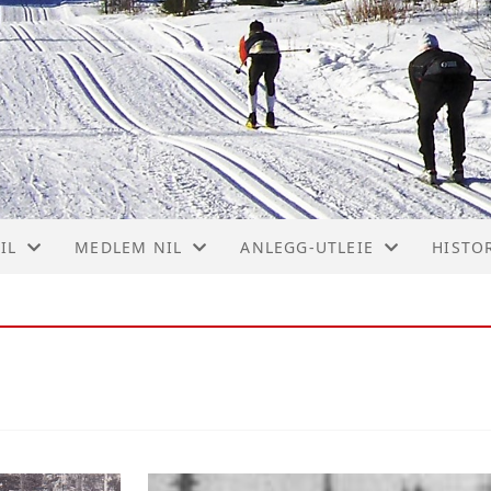
IL
MEDLEM NIL
ANLEGG-UTLEIE
HISTO
SBERETNING 2024
BLI MEDLEM I NYBYGDA IL
KLUBBHUSET
BOSES
M 2024
MEDLEMSFORDELER
STADIONBYGG
HOLSB
IL FOTBALL
IDRETTSANLEGGET
LANGS
IL SKI
FRISBEE-BANE
MÆHL