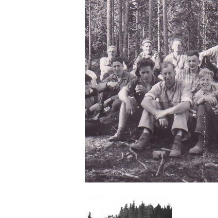
ÆRESMED
BRAGDDI
VEDTEKTE
FORENING
AKTIVITE
GRASROT
HISTORIE