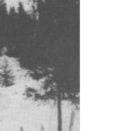
AKKEN
OLE-PARKEN
 - HEDEMARKSVOLLEN
VOLLKOIA
E
N
BLÅMYRSKOIA
D KLUBBHUSET 1957
NYBYGDA-SANGEN
TH SKOLE
T SKOLE MINNER 1932-39
T SKOLE HISTORIKK FRA 1861-2004