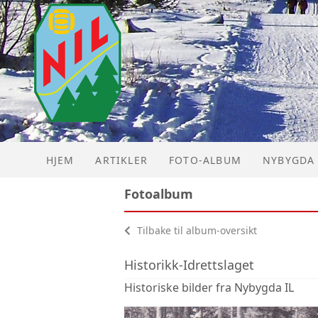
HJEM
ARTIKLER
FOTO-ALBUM
NYBYGDA 
Fotoalbum
JUBILEUM
Tilbake til album-oversikt
JUNIOR N
Historikk-Idrettslaget
NYBYGDA 
Historiske bilder fra Nybygda IL
NYBYGDA 