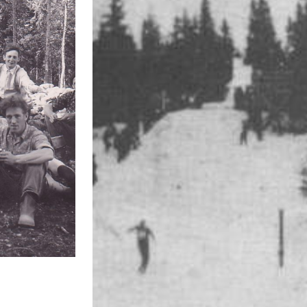
LEMMER
NÆRMILJØANLEGG
SANDB
PLOM
OPPDATERT UTLEIEKALENDER
SVEEN
R
KONTAKTSKJEMA ØNSKER LEI
VOLDE
SDRIFT
DUGNA
TER
MAUSE
ANDELEN
MAUSE
MAUSE