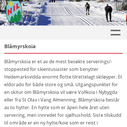
Blåmyrskoia
Blåmyrskoia er et av de mest besøkte serverings/-
stoppested for skientusiaster som benytter
Hedemarksvidda enormt flotte tilrettelagt skiløyper. Et
eldorado for både store og små. Utgangspunktet for
en skitur om Blåmyrskoia vil være Vollkoia i Nybygda
eller fra St Olav i Vang Almenning. Blåmyrskoia består
av to hytter. En hytte som er åpen hele året uten
servering, men innredet for sjølhushold. Siste tilskudd
til område er en ny hytte/koie som er reist i