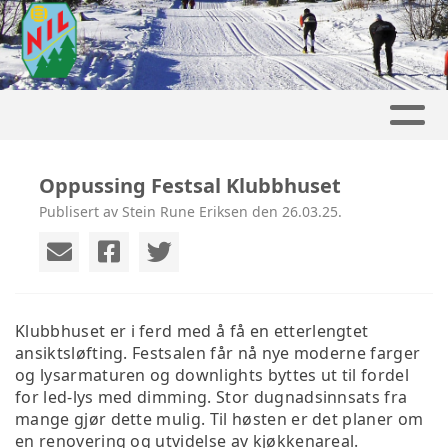
Oppussing Festsal Klubbhuset
Publisert av Stein Rune Eriksen den 26.03.25.
Klubbhu
s
et e
r
i
ferd med å få en etterlengtet
ansiktsløfting. Festsalen får nå nye moderne farger
og lysarmaturen og downlights byttes ut til fordel
for led-lys med dimming. Stor dugnadsinnsats fra
mange gjør dette mulig. Til høsten er det planer om
en renovering og utvidelse av kjøkkenareal.