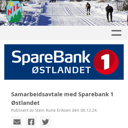
Samarbeidsavtale med Sparebank 1
Østlandet
Publisert av Stein Rune Eriksen den 06.12.24.